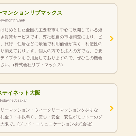
ーマンションリブマックス
ly-monthly.net/
をはじめとした全国の主要都市を中心に展開している短
付き賃貸サービスです。弊社独自の市場調査により、ビ
張、旅行、住居などに最適で利用価値が高く、利便性の
取り揃えております。個人の方でも法人の方でも、ご要
ステイプランをご用意しておりますので、ぜひこの機会
さい。(株式会社リブ・マックス)
ステイネット大阪
-stay.net/osaka/
スリーマンション・ウィークリーマンションを探すな
・礼金０・手数料０、安心・安全・安住がモットーのグ
大阪で。(グッド・コミュニケーション株式会社)