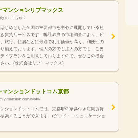
ーマンションリブマックス
ly-monthly.net/
をはじめとした全国の主要都市を中心に展開している短
付き賃貸サービスです。弊社独自の市場調査により、ビ
張、旅行、住居などに最適で利用価値が高く、利便性の
取り揃えております。個人の方でも法人の方でも、ご要
ステイプランをご用意しておりますので、ぜひこの機会
さい。(株式会社リブ・マックス)
ーマンションドットコム京都
thly-mansion.com/kyoto/
マンションドットコムでは、京都府の家具付き短期賃貸
検索することができます。(グッド・コミュニケーショ