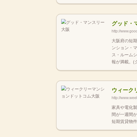
グッド・
http://www.goo
大阪府の短
ンション・
ス・ルーム
報が満載。(
ウィーク
http://www.wee
家具や電化
間が一週間
短期賃貸物件