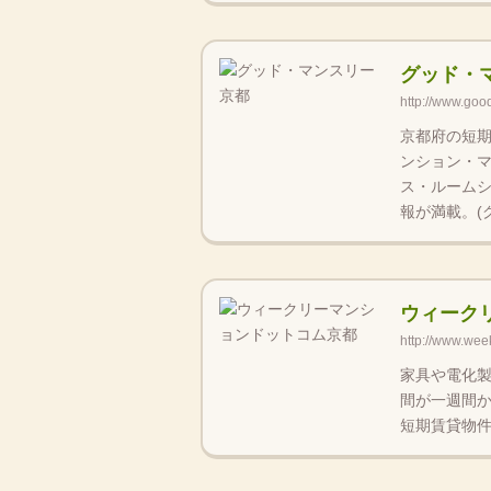
グッド・
http://www.goo
京都府の短
ンション・
ス・ルーム
報が満載。(
ウィーク
http://www.wee
家具や電化
間が一週間
短期賃貸物件