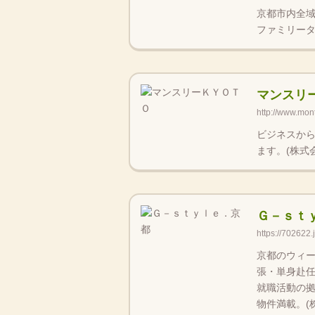
京都市内全
ファミリータ
マンスリ
http://www.mon
ビジネスから
ます。(株式
Ｇ－ｓｔ
https://702622.
京都のウィ
張・単身赴
就職活動の拠
物件満載。(