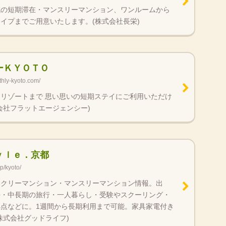
域の短期滞在・マンスリーマンション、ワンルームから
イプまでご用意いたします。(株式会社長栄)
ーＫＹＯＴＯ
thly-kyoto.com/
リゾートまで 思い思いの短期ステイにご利用いただけ
会社フラットエージェンシー)
ｙｌｅ．京都
jp/kyoto/
ークリーマンション・マンスリーマンション情報。出
任・中長期の旅行・一人暮らし・受験やスクーリング・
点などに。1週間から長期利用まで可能。家具家電付き
株式会社グッドライフ)