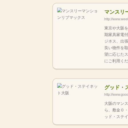
マンスリ
http://www.week
東京や大阪
期家具家電
ジネス、出
良い物件を
望に応じた
にご利用くだ
グッド・
http://www.good
大阪のマン
ら、敷金０
ッド・ステイ