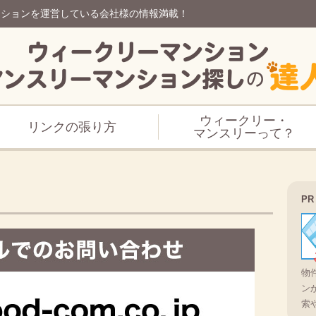
ンションを運営している会社様の情報満載！
ウィークリー・
リンクの張り方
マンスリーって？
PR
物
ン
索