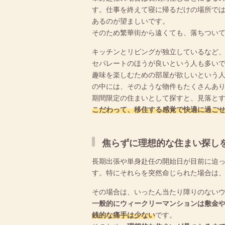
す。仕事を終えて寝に帰るだけの場所で
あるのが望ましいです。
そのため繁華街から遠くても、落ちつい
キッチンとリビングが独立しているなど
セパレートのほうが良いという人も多い
趣味を楽しむための部屋が欲しいという
の中には、そのような物件もたくさんあ
期間限定の住まいとして探すと、見落と
こだわって、移住する感覚で快適に過ご
焦らずに理想的な住まい探し
長期出張や単身赴任の開始日が目前に迫
す。特にそれらを突然命じられた場合は
その場合は、いったん当たり障りのない
一般的にウィークリーマンションは敷金
銭的な痛手は少ない
です。