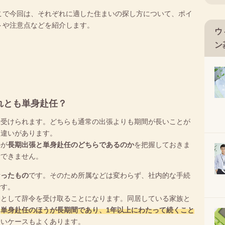
こで今回は、それぞれに適した住まいの探し方について、ポイ
トや注意点などを紹介します。
ウ
ン
れとも単身赴任？
見受けられます。どちらも通常の出張よりも期間が長いことが
な違いがあります。
のが
長期出張と単身赴任のどちらであるのか
を把握しておきま
断できません。
なったもの
です。そのため所属などは変わらず、社内的な手続
です。
勤として辞令を受け取ることになります。同居している家族と
。
単身赴任のほうが長期間であり、1年以上にわたって続くこと
ないケースもよくあります。