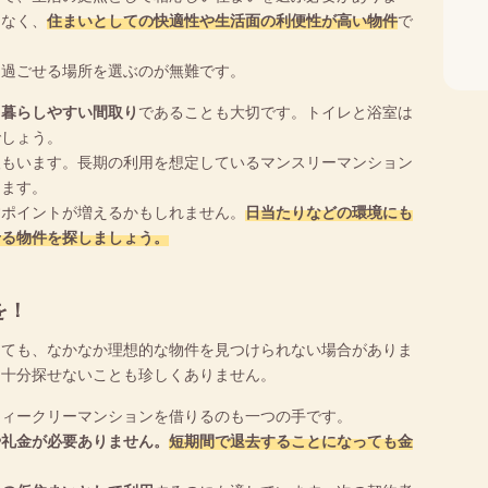
はなく、
住まいとしての快適性や生活面の利便性が高い物件
で
て過ごせる場所を選ぶのが無難です。
、
暮らしやすい間取り
であることも大切です。トイレと浴室は
でしょう。
人もいます。長期の利用を想定しているマンスリーマンション
ります。
すポイントが増えるかもしれません。
日当たりなどの環境にも
せる物件を探しましょう。
を！
っても、なかなか理想的な物件を見つけられない場合がありま
、十分探せないことも珍しくありません。
ウィークリーマンションを借りるのも一つの手です。
や礼金が必要ありません。
短期間で退去することになっても金